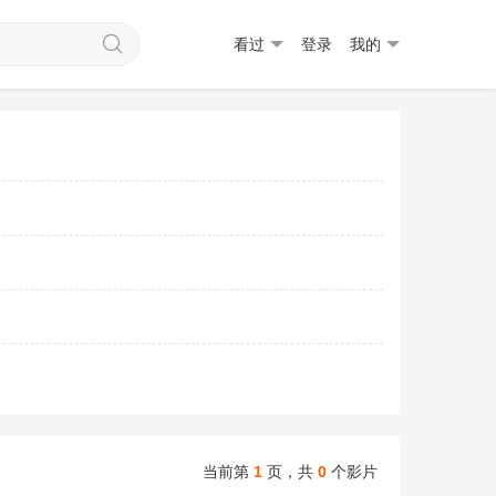
看过
登录
我的
当前第
1
页，
共
0
个影片