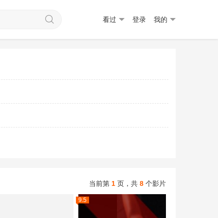
看过
登录
我的
当前第
1
页，
共
8
个影片
9.5